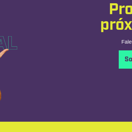
Pro
pró
Fale
So