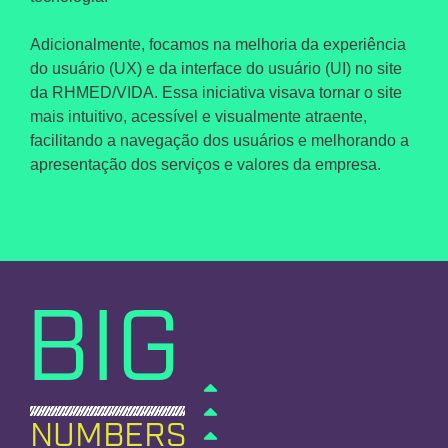
Adicionalmente, focamos na
melhoria da experiência
do usuário (UX) e da interface do usuário (UI) no site
da RHMED/VIDA
. Essa iniciativa visava tornar o site
mais intuitivo, acessível e visualmente atraente,
facilitando a navegação dos usuários e melhorando a
apresentação dos serviços e valores da empresa.
BIG
NUMBERS