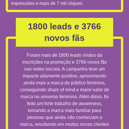
impressões e mais de 7 mil cliques.
1800 leads e 3766
novos fãs
Foram mais de 1800 leads vindos da
inscrições na promoção e 3766 novos fãs
nas redes sociais. A campanha teve um
impacto altamente positivo, aproximando
ainda mais a marca do público feminino,
conseguindo share of mind e maior valor de
marca no universo feminino. Além disso, foi
feito um forte trabalho de awareness,
tornando a marca mais familiar para
pessoas que ainda não conheciam a
marca, resultando em muitos novas clientes