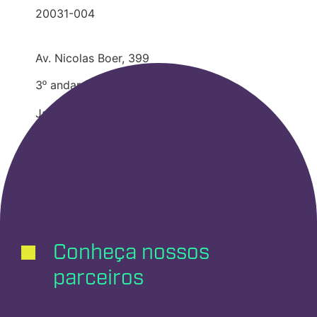
20031-004
Av. Nicolas Boer, 399
3
andar (WeWork)
º
Jardim das Perdizes
São Paulo – SP
05036-180
Fale com a gente
Conheça nossos
parceiros